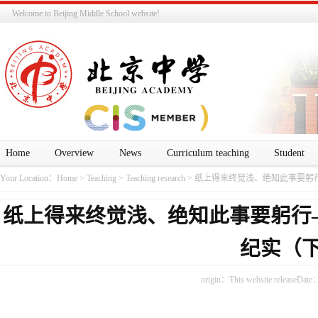
Welcome to Beijing Middle School website!
Home
Overview
News
Curriculum teaching
Student
Your Location：
Home
>
Teaching
>
Teaching research
>
纸上得来终觉浅、绝知此事要躬
纸上得来终觉浅、绝知此事要躬行
纪实（
origin：This website releaseDate