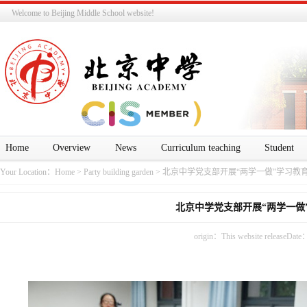
Welcome to Beijing Middle School website!
Home
Overview
News
Curriculum teaching
Student
Your Location：
Home
>
Party building garden
>
北京中学党支部开展“两学一做”学习教
北京中学党支部开展“两学一做
origin：This website releaseDate